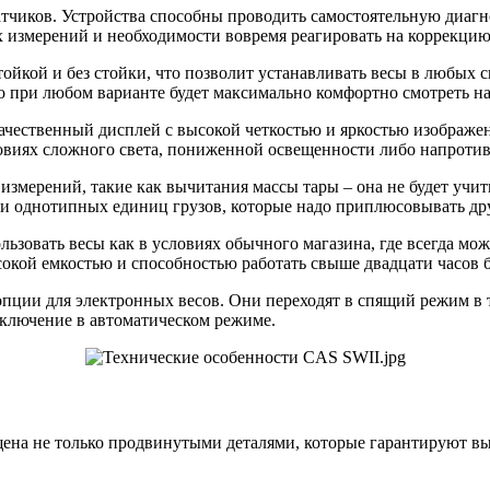
тчиков. Устройства способны проводить самостоятельную диагно
 измерений и необходимости вовремя реагировать на коррекцию
тойкой и без стойки, что позволит устанавливать весы в любых
то при любом варианте будет максимально комфортно смотреть на
чественный дисплей с высокой четкостью и яркостью изображен
ловиях сложного света, пониженной освещенности либо напроти
измерений, такие как вычитания массы тары – она не будет учи
и однотипных единиц грузов, которые надо приплюсовывать дру
ользовать весы как в условиях обычного магазина, где всегда м
сокой емкостью и способностью работать свыше двадцати часов 
опции для электронных весов. Они переходят в спящий режим в т
тключение в автоматическом режиме.
ена не только продвинутыми деталями, которые гарантируют вы