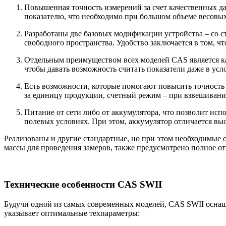
Повышенная точность измерений за счет качественных да
показателю, что необходимо при большом объеме весовых
Разработаны две базовых модификации устройства – со с
свободного пространства. Удобство заключается в том, ч
Отдельным преимуществом всех моделей CAS является ка
чтобы давать возможность считать показатели даже в ус
Есть возможности, которые помогают повысить точность 
за единицу продукции, счетный режим – при взвешивани
Питание от сети либо от аккумулятора, что позволит исп
полевых условиях. При этом, аккумулятор отличается вы
Реализованы и другие стандартные, но при этом необходимые 
массы для проведения замеров, также предусмотрено полное о
Технические особенности CAS SWII
Будучи одной из самых современных моделей, CAS SWII оснащ
указывает оптимальные техпараметры: