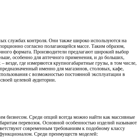
чных службах контроля. Они также широко используются на
 порционно согласно полагающейся массе. Таким образом,
обычного формата. Производители предлагают широкий выбор
ньше, особенно для аптечного применения, и до больших,
 везде, где измеряются крупногабаритные грузы, в том числе,
предназначенный именно для магазинов, столовых, кафе,
 использования с возможностью постоянной эксплуатации в
своей целевой аудитории.
им бизнесом. Среди опций всегда можно найти как массивные
габаритам перевозок. Основной особенностью изделий называют
тветствуют современным требованиям к подобному классу
м функционалом. Среди преимуществ моделей: