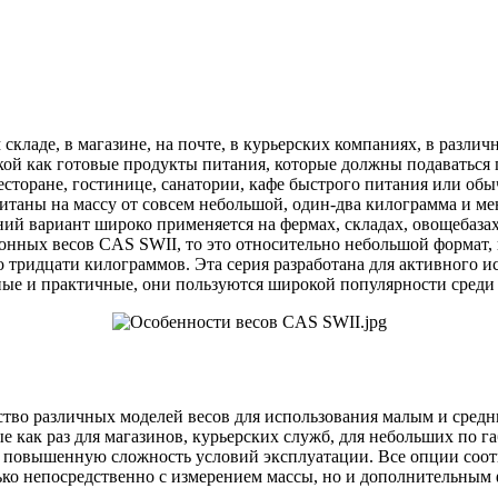
кладе, в магазине, на почте, в курьерских компаниях, в разли
кой как готовые продукты питания, которые должны подаваться
 ресторане, гостинице, санатории, кафе быстрого питания или 
читаны на массу от совсем небольшой, один-два килограмма и ме
 вариант широко применяется на фермах, складах, овощебазах –
онных весов CAS SWII, то это относительно небольшой формат, 
до тридцати килограммов. Эта серия разработана для активного
бные и практичные, они пользуются широкой популярности среди 
тво различных моделей весов для использования малым и средн
е как раз для магазинов, курьерских служб, для небольших по 
ь повышенную сложность условий эксплуатации. Все опции соо
олько непосредственно с измерением массы, но и дополнительны