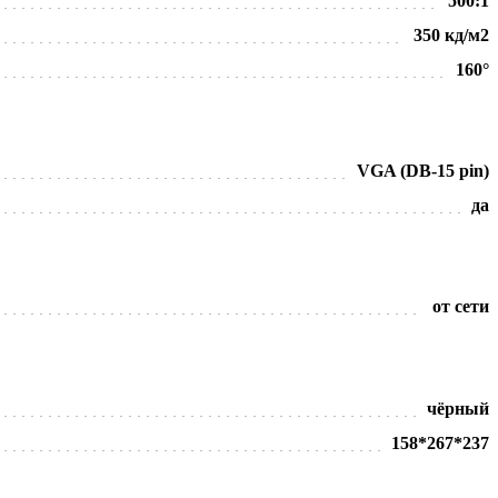
500:1
350 кд/м2
160°
VGA (DB-15 pin)
да
от сети
чёрный
158*267*237