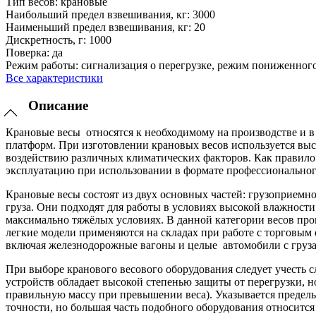
Тип весов:
крановые
Наибольший предел взвешивания, кг:
3000
Наименьший предел взвешивания, кг:
20
Дискретность, г:
1000
Поверка:
да
Режим работы:
сигнализация о перегрузке, режим пониженног
Все характеристики
Описание
Крановые весы относятся к необходимому на производстве и в
платформ. При изготовлении крановых весов используется выс
воздействию различных климатических факторов. Как правило
эксплуатацию при использовании в формате профессиональног
Крановые весы состоят из двух основных частей: грузоприемно
груза. Они подходят для работы в условиях высокой влажност
максимально тяжёлых условиях. В данной категории весов про
легкие модели применяются на складах при работе с торговым
включая железнодорожные вагоны и целые автомобили с груз
При выборе кранового весового оборудования следует учесть
устройств обладает высокой степенью защиты от перегрузки, н
правильную массу при превышении веса). Указывается предель
точности, но большая часть подобного оборудования относится 