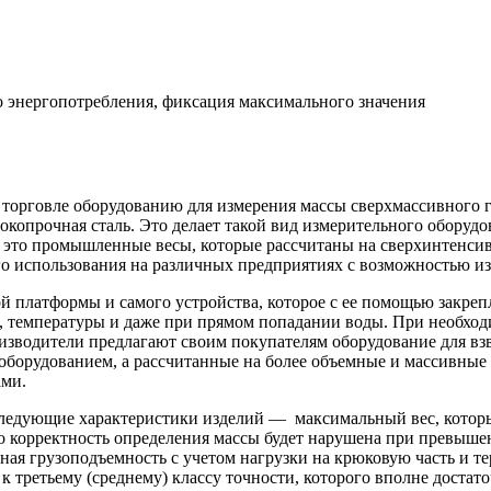
о энергопотребления, фиксация максимального значения
 торговле оборудованию для измерения массы сверхмассивного г
окопрочная сталь. Это делает такой вид измерительного обору
 это промышленные весы, которые рассчитаны на сверхинтенси
о использования на различных предприятиях с возможностью из
й платформы и самого устройства, которое с ее помощью закреп
и, температуры и даже при прямом попадании воды. При необход
изводители предлагают своим покупателям оборудование для взв
 оборудованием, а рассчитанные на более объемные и массивные
ами.
 следующие характеристики изделий — максимальный вес, котор
о корректность определения массы будет нарушена при превышен
ная грузоподъемность с учетом нагрузки на крюковую часть и т
к третьему (среднему) классу точности, которого вполне достат