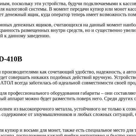
ным, поскольку эти устройства, будучи подключаемыми к кассо
ля налоговой системы. В момент передачи купюр или монет кас
ет денежный ящик, куда оператор теперь имеет возможность поме
тронных денежных ящиков, считающихся на данный момент наибо
анность размещенных внутри средств, но и существенно увеличи
й к данному заведению.
D-410B
производителями как сочетающий удобство, надежность, а авто
будет совершать никаких подобных действий вручную. Устройст
я АТОЛ всегда заботилась об идеальной совместимости своей п
ля профессионального оборудования габариты – они составляют 
ый аппарат можно будет разместить поверх него. Среди других 
лнен из высокопрочного металла, устойчивого не только к соз
ть содержимое от злоумышленников и любых сложных ситуаций, б
 купюр и восьми для монет, также есть специальное место для 
ассира, расположение каждой ячейки интуитивно и быстро запо