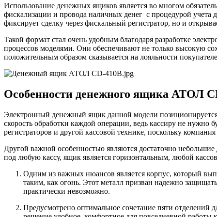
Использование денежных ящиков является во многом обязатель
фискализации и провода наличных денег с процедурой учета д
фиксирует сделку через фискальный регистратор, но и открыва
Такой формат стал очень удобным благодаря разработке элек
процессов моделями. Они обеспечивают не только высокую сохр
положительным образом сказывается на лояльности покупателе
Особенности денежного ящика АТОЛ C
Электронный денежный ящик данной модели позиционируется 
скорость обработки каждой операции, ведь кассиру не нужно 
регистраторов и другой кассовой технике, поскольку компани
Другой важной особенностью являются достаточно небольшие д
под любую кассу, ящик является горизонтальным, любой кассов
Одним из важных нюансов является корпус, который выпо
таким, как огонь. Этот металл призван надежно защища
практически невозможно.
Предусмотрено оптимальное сочетание пяти отделений для
решение удобное, комфортное для повседневной работы к