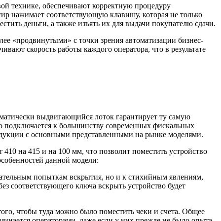
вой технике, обеспечивают корректную процедуру
сир нажимает соответствующую клавишу, которая не только
стить деньги, а также изъять их для выдачи покупателю сдачи.
лее «продвинутыми» с точки зрения автоматизации бизнес-
вают скорость работы каждого оператора, что в результате
матически выдвигающийся лоток гарантирует ту самую
во подключается к большинству современных фискальных
родукции с основными представленными на рынке моделями.
410 на 415 и на 100 мм, что позволит поместить устройство
особенностей данной модели:
нательным попыткам вскрытия, но и к стихийным явлениям,
ез соответствующего ключа вскрыть устройство будет
того, чтобы туда можно было поместить чеки и счета. Общее
минается операторами, даже если у них прежде не было опыта