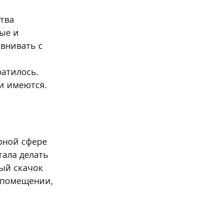
ства
ые и
авнивать с
ратилось.
ки имеются.
арной сфере
тала делать
ый скачок
 помещении,