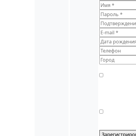
*
— обязательн
Нажимая кнопку
соответствии с
целей, опреде
Для продолжен
Я принимаю ус
Для продолжен
Зарегистриро