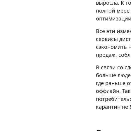
выросла. К т
полной мере 
оптимизации
Все эти изме
сервисы дис
сэкономить н
продаж, собл
В связи со с
больше людей
где раньше 
оффлайн. Так
потребительс
карантин не 