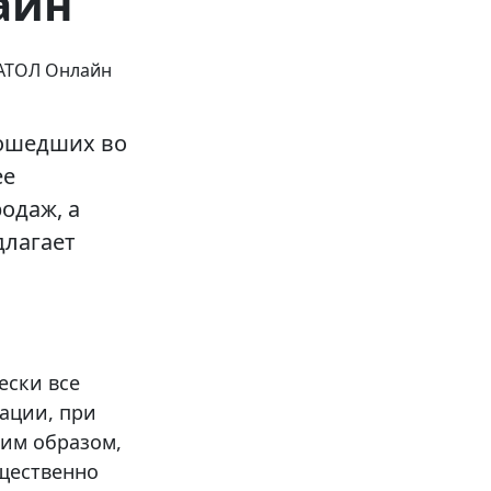
айн
зошедших во
ее
одаж, а
длагает
ески все
ации, при
ким образом,
ущественно