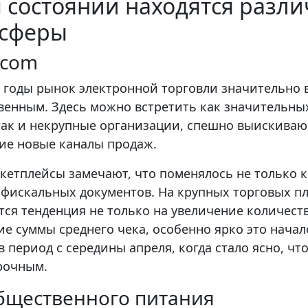
м состоянии находятся разл
 сферы
-com
 годы рынок электронной торговли значительно в
венным. Здесь можно встретить как значительны
 так и некрупные организации, спешно выискива
е новые каналы продаж.
етплейсы замечают, что поменялось не только 
фискальных документов. На крупных торговых п
ся тенденция не только на увеличение количеств
ие суммы среднего чека, особенно ярко это начал
в период с середины апреля, когда стало ясно, чт
осрочным.
бщественного питания