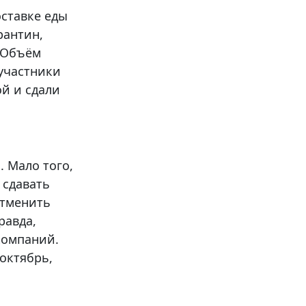
ставке еды
рантин,
. Объём
 участники
й и сдали
 Мало того,
 сдавать
отменить
равда,
компаний.
октябрь,