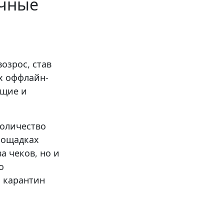
ичные
озрос, став
х оффлайн-
ющие и
количество
лощадках
а чеков, но и
о
о карантин