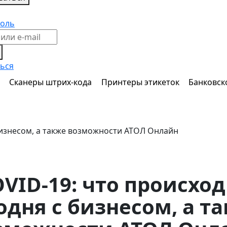
роль
ься
е
Сканеры штрих-кода
Принтеры этикеток
Банковск
бизнесом, а также возможности АТОЛ Онлайн
VID-19: что происхо
одня с бизнесом, а т