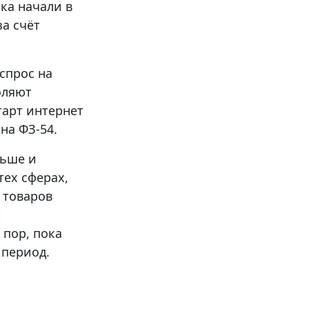
ка начали в
а счёт
спрос на
оляют
тарт интернет
на ФЗ-54.
льше и
тех сферах,
 товаров
й
 пор, пока
ий период.