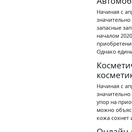
Автомоб
Начиная с ап
значительно 
запасные зап
началом 2020
приобретения
Однако един
Космети
космети
Начиная с ап
значительно 
упор на при
можно объяс
кожа сохнет 
Онлайн-