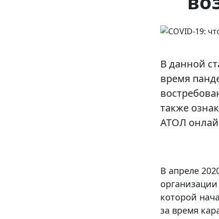
во
В данной ст
время панд
востребован
также озна
АТОЛ онлай
В апреле 202
организации 
которой нача
за время кар