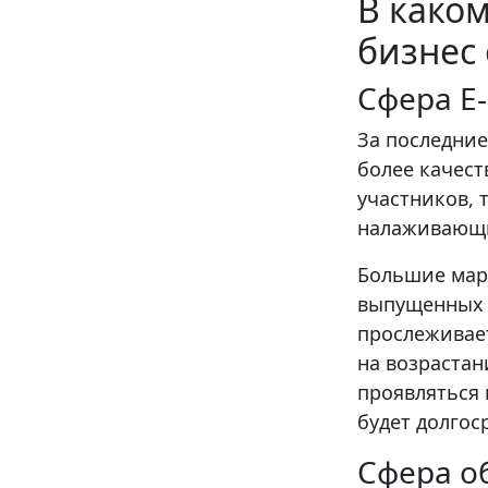
В како
бизнес
Сфера E
За последние
более качест
участников,
налаживающи
Большие марк
выпущенных 
прослеживает
на возрастан
проявляться 
будет долг
Сфера о