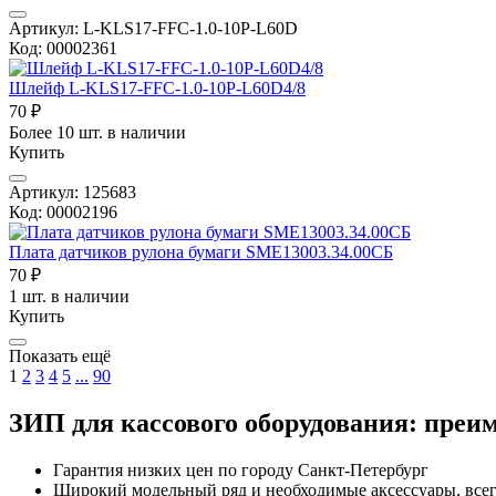
Артикул: L-KLS17-FFC-1.0-10P-L60D
Код: 00002361
Шлейф L-KLS17-FFC-1.0-10P-L60D4/8
70 ₽
Более 10 шт. в наличии
Купить
Артикул: 125683
Код: 00002196
Плата датчиков рулона бумаги SME13003.34.00СБ
70 ₽
1 шт. в наличии
Купить
Показать ещё
1
2
3
4
5
...
90
ЗИП для кассового оборудования: преи
Гарантия низких цен по городу Санкт-Петербург
Широкий модельный ряд и необходимые аксессуары, все