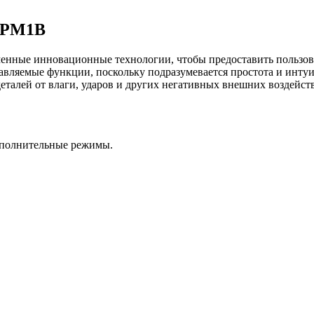
S PM1B
еменные инновационные технологии, чтобы предоставить пользо
тавляемые функции, поскольку подразумевается простота и инту
еталей от влаги, ударов и других негативных внешних воздейс
ополнительные режимы.