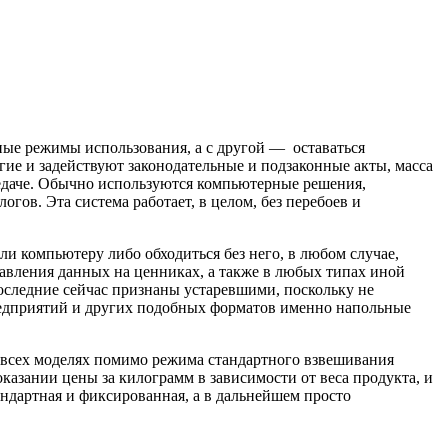
ные режимы использования, а с другой — оставаться
гие и задействуют законодательные и подзаконные акты, масса
редаче. Обычно используются компьютерные решения,
гов. Эта система работает, в целом, без перебоев и
и компьютеру либо обходиться без него, в любом случае,
авления данных на ценниках, а также в любых типах иной
оследние сейчас признаны устаревшими, поскольку не
предприятий и других подобных форматов именно напольные
о всех моделях помимо режима стандартного взвешивания
азании цены за килограмм в зависимости от веса продукта, и
тандартная и фиксированная, а в дальнейшем просто