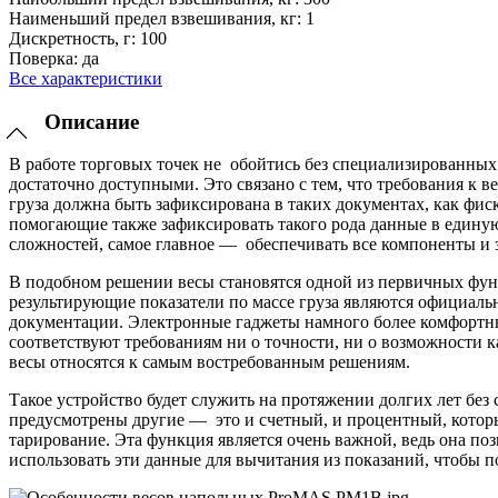
Наименьший предел взвешивания, кг:
1
Дискретность, г:
100
Поверка:
да
Все характеристики
Описание
В работе торговых точек не обойтись без специализированны
достаточно доступными. Это связано с тем, что требования к 
груза должна быть зафиксирована в таких документах, как фи
помогающие также зафиксировать такого рода данные в единую б
сложностей, самое главное — обеспечивать все компоненты и з
В подобном решении весы становятся одной из первичных функ
результирующие показатели по массе груза являются официаль
документации. Электронные гаджеты намного более комфортны
соответствуют требованиям ни о точности, ни о возможности 
весы относятся к самым востребованным решениям.
Такое устройство будет служить на протяжении долгих лет бе
предусмотрены другие — это и счетный, и процентный, которы
тарирование. Эта функция является очень важной, ведь она поз
использовать эти данные для вычитания из показаний, чтобы 