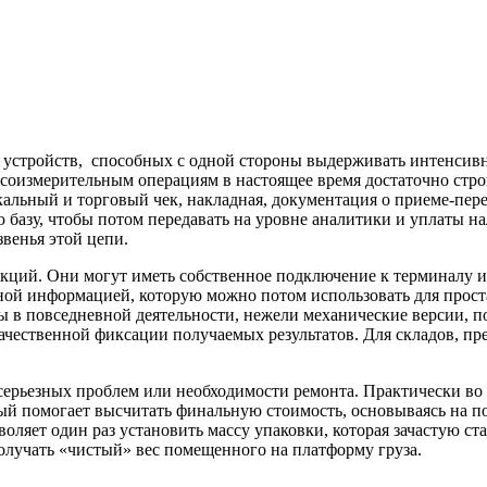
х устройств, способных с одной стороны выдерживать интенсив
весоизмерительным операциям в настоящее время достаточно стро
скальный и торговый чек, накладная, документация о приеме-пе
азу, чтобы потом передавать на уровне аналитики и уплаты нало
венья этой цепи.
ций. Они могут иметь собственное подключение к терминалу ил
ной информацией, которую можно потом использовать для прост
 в повседневной деятельности, нежели механические версии, п
качественной фиксации получаемых результатов. Для складов, 
з серьезных проблем или необходимости ремонта. Практически в
й помогает высчитать финальную стоимость, основываясь на пок
воляет один раз установить массу упаковки, которая зачастую с
получать «чистый» вес помещенного на платформу груза.