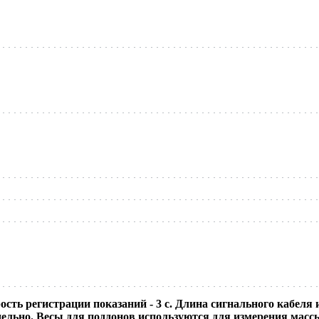
ость регистрации показаний - 3 c. Длина сигнального кабеля
дельно. Весы для поддонов используются для измерения мас