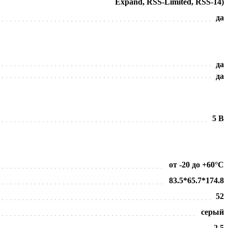
Expand, RSS-Limited, RSS-14)
да
да
да
5 В
от -20 до +60°C
83.5*65.7*174.8
52
серый
2.5