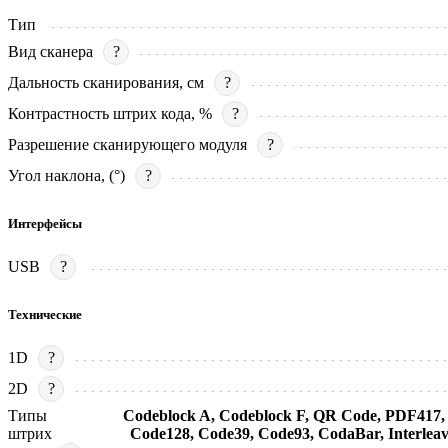
Тип
Вид сканера
?
Дальность сканирования, см
?
Контрастность штрих кода, %
?
Разрешение сканирующего модуля
?
Угол наклона, (°)
?
Интерфейсы
USB
?
Технические
1D
?
2D
?
Типы
Codeblock A, Codeblock F, QR Code, PDF417
штрих
Code128, Code39, Code93, CodaBar, Interleaved