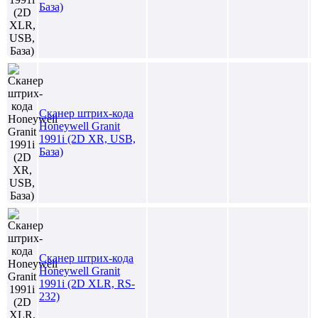
База)
Сканер штрих-кода
Honeywell Granit
1991i (2D XR, USB,
База)
Сканер штрих-кода
Honeywell Granit
1991i (2D XLR, RS-
232)