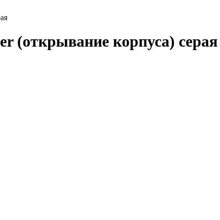
рая
ver (открывание корпуса) сера