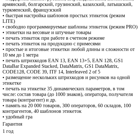
армянский, болгарский, грузинский, казахский, латышский,
туркменский, французский
• быстрая настройка шаблонов простых этикеток (режим
LITE)
• свободно программируемые шаблоны этикеток (режим PRO)
• этикетки на весовые и штучные товары
• печать этикеток при работе в счетном режиме
• печать этикеток на продукцию с примесями
• простые и итоговые этикетки любой длины и сложности от
10 мм до 1 метра
• печать штрихкодов EAN 13, EAN 13+5, EAN 128, GS1
DataBar Expanded Stacked, DataMatrix, GS1 DataMatrix,
CODE128, CODE 39, ITF 14, Interleaved 2 of 5
• размещение нескольких штрихкодов и рисунков на одной
этикетке
• печать на этикетке 35 динамических параметров, в том
числе: состав товара (до 1000 знаков), оператора, получателя
товара (контрагент) и др.
• память на 20 000 товаров, 300 операторов, 60 складов, 100
контрагентов, 40 шаблонов этикеток
• удобный гра
Гарантия
1 год