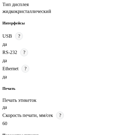
Тип дисплея
жидкокристаллический
Интерфейсы
USB
?
да
RS-232
?
да
Ethernet
?
да
Печать
Печать этикеток
да
Скорость печати, мм/сек
?
60