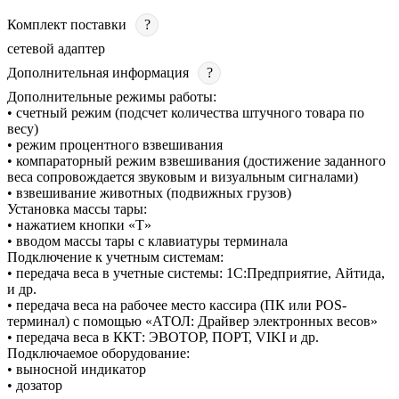
Комплект поставки
?
сетевой адаптер
Дополнительная информация
?
Дополнительные режимы работы:
• счетный режим (подсчет количества штучного товара по
весу)
• режим процентного взвешивания
• компараторный режим взвешивания (достижение заданного
веса сопровождается звуковым и визуальным сигналами)
• взвешивание животных (подвижных грузов)
Установка массы тары:
• нажатием кнопки «T»
• вводом массы тары с клавиатуры терминала
Подключение к учетным системам:
• передача веса в учетные системы: 1С:Предприятие, Айтида,
и др.
• передача веса на рабочее место кассира (ПК или POS-
терминал) с помощью «АТОЛ: Драйвер электронных весов»
• передача веса в ККТ: ЭВОТОР, ПОРТ, VIKI и др.
Подключаемое оборудование:
• выносной индикатор
• дозатор