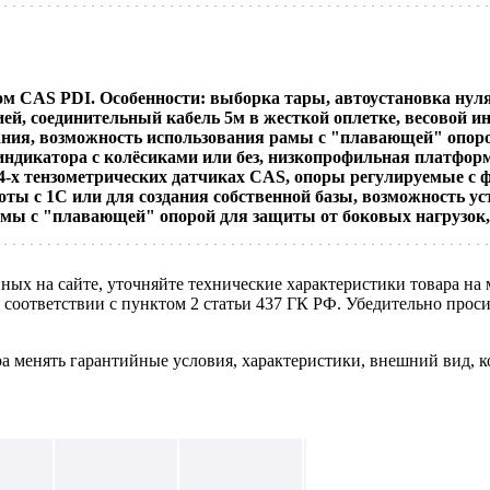
ом CAS PDI. Особенности: выборка тары, автоустановка нул
ей, соединительный кабель 5м в жесткой оплетке, весовой 
ания, возможность использования рамы с "плавающей" опоро
 индикатора с колёсиками или без, низкопрофильная платформ
4-х тензометрических датчиках CAS, опоры регулируемые с 
оты с 1С или для создания собственной базы, возможность у
амы с "плавающей" опорой для защиты от боковых нагрузок
нных на сайте, уточняйте технические характеристики товара на
в соответствии с пунктом 2 статьи 437 ГК РФ. Убедительно про
ра менять гарантийные условия, характеристики, внешний вид, к