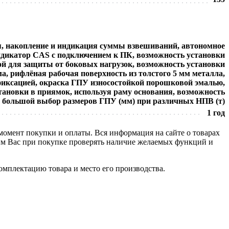
я, накопление и индикация суммы взвешиваний, автономное
индикатор CAS с подключением к ПК, возможность установки
й для защиты от боковых нагрузок, возможность установки
а, рифлёная рабочая поверхность из толстого 5 мм металла,
фиксацией, окраска ГПУ износостойкой порошковой эмалью,
становки в приямок, используя раму основания, возможность
, большой выбор размеров ГПУ (мм) при различных НПВ (т)
1 год
 момент покупки и оплаты. Вся информация на сайте о товарах
сим Вас при покупке проверять наличие желаемых функций и
омплектацию товара и место его производства.