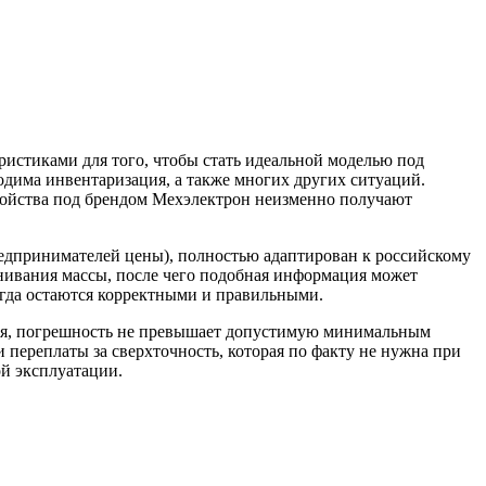
истиками для того, чтобы стать идеальной моделью под
одима инвентаризация, а также многих других ситуаций.
ройства под брендом Мехэлектрон неизменно получают
предпринимателей цены), полностью адаптирован к российскому
нивания массы, после чего подобная информация может
всегда остаются корректными и правильными.
ания, погрешность не превышает допустимую минимальным
 переплаты за сверхточность, которая по факту не нужна при
ой эксплуатации.