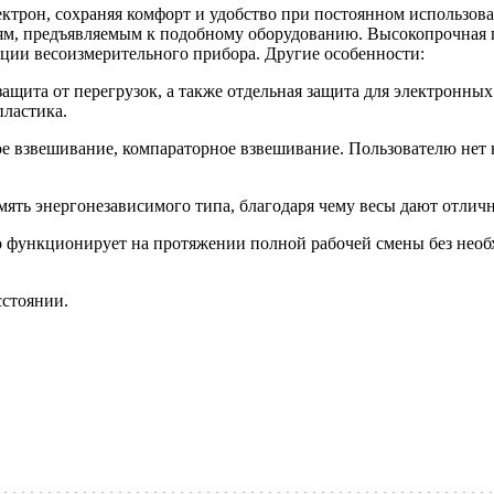
трон, сохраняя комфорт и удобство при постоянном использов
м, предъявляемым к подобному оборудованию. Высокопрочная п
тации весоизмерительного прибора. Другие особенности:
щита от перегрузок, а также отдельная защита для электронных 
пластика.
е взвешивание, компараторное взвешивание. Пользователю нет н
мять энергонезависимого типа, благодаря чему весы дают отли
но функционирует на протяжении полной рабочей смены без необ
сстоянии.