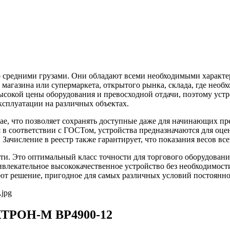
 средними грузами. Они обладают всеми необходимыми характер
агазина или супермаркета, открытого рынка, склада, где необх
ысокой цены оборудования и превосходной отдачи, поэтому уст
эксплуатации на различных объектах.
итае, что позволяет сохранять доступные даже для начинающих 
в соответствии с ГОСТом, устройства предназначаются для оце
. Зачисление в реестр также гарантирует, что показания весов 
ости. Это оптимальный класс точности для торгового оборудов
влекательное высококачественное устройство без необходимости
дают решение, пригодное для самых различных условий постоянн
КТРОН-М ВР4900-12