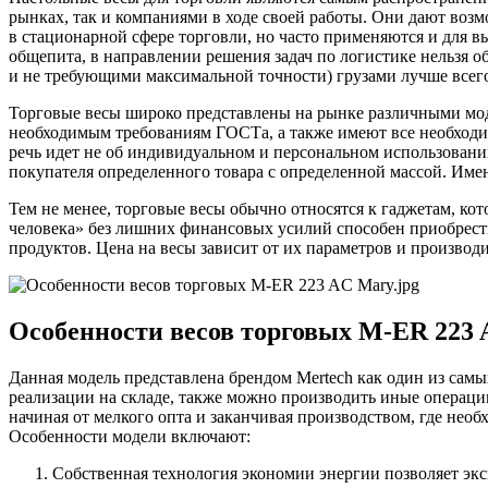
рынках, так и компаниями в ходе своей работы. Они дают воз
в стационарной сфере торговли, но часто применяются и для в
общепита, в направлении решения задач по логистике нельзя о
и не требующими максимальной точности) грузами лучше всего
Торговые весы широко представлены на рынке различными моде
необходимым требованиям ГОСТа, а также имеют все необходи
речь идет не об индивидуальном и персональном использован
покупателя определенного товара с определенной массой. Имен
Тем не менее, торговые весы обычно относятся к гаджетам, 
человека» без лишних финансовых усилий способен приобрест
продуктов. Цена на весы зависит от их параметров и производ
Особенности весов торговых M-ER 223
Данная модель представлена брендом Mertech как один из сам
реализации на складе, также можно производить иные операци
начиная от мелкого опта и заканчивая производством, где необ
Особенности модели включают:
Собственная технология экономии энергии позволяет экс