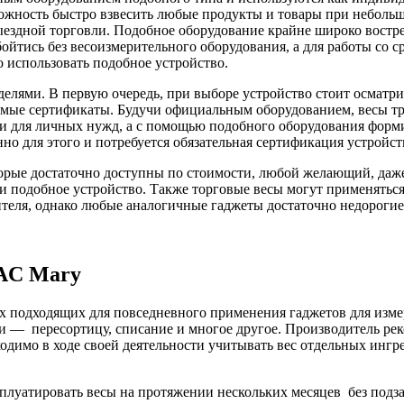
можность быстро взвесить любые продукты и товары при неболь
ыездной торговли. Подобное оборудование крайне широко востре
бойтись без весоизмерительного оборудования, а для работы со
 использовать подобное устройство.
лями. В первую очередь, при выборе устройство стоит осматри
мые сертификаты. Будучи официальным оборудованием, весы тр
ии для личных нужд, а с помощью подобного оборудования форм
но для этого и потребуется обязательная сертификация устройст
которые достаточно доступны по стоимости, любой желающий, д
и подобное устройство. Также торговые весы могут применятьс
ителя, однако любые аналогичные гаджеты достаточно недорогие
 AC Mary
ых подходящих для повседневного применения гаджетов для изме
и — пересортицу, списание и многое другое. Производитель рек
ходимо в ходе своей деятельности учитывать вес отдельных ингр
плуатировать весы на протяжении нескольких месяцев без подз