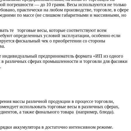
шой погрешности — до 10 грамм. Весы используются не только
бовано, практически на любом производстве, торговле, в сфере
 средними по массе (не слишком габаритными и массивными, но
вать те торговые весы, которые соответствуют всем
ебуют определенных условий эксплуатации, особенно если
ируется фискальный чек о приобретении со стороны
ва.
аже индивидуальный предприниматель формата «ИП из одного
я в различных сферах промышленности и торговли для фасовки
.
рения массы различной продукции в процессе торговли,
омендует использовать торговые весы в различных сферах,
едиентов, а также финального товара (например, блюда).
арядки аккумулятора в достаточно интенсивном режиме.