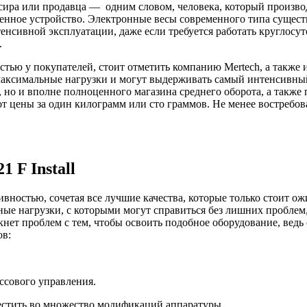
ира или продавца — одним словом, человека, который производ
менное устройство. Электронные весы современного типа сущес
тенсивной эксплуатации, даже если требуется работать круглос
.
тью у покупателей, стоит отметить компанию Mertech, а также
аксимальные нагрузки и могут выдерживать самый интенсивный 
е, но и вполне полноценного магазина среднего оборота, а также
 цены за один килограмм или сто граммов. Не менее востребова
 F Install
вностью, сочетая все лучшие качества, которые только стоит о
ные нагрузки, с которыми могут справиться без лишних проблем
кнет проблем с тем, чтобы освоить подобное оборудование, вед
ов:
ссового управления.
естить во множество модификаций аппаратуры.