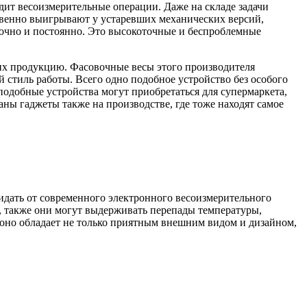
ит весоизмерительные операции. Даже на складе задачи
твенно выигрывают у устаревших механических версий,
уточно и постоянно. Это высокоточные и беспроблемные
 их продукцию. Фасовочные весы этого производителя
стиль работы. Всего одно подобное устройство без особого
 подобные устройства могут приобретаться для супермаркета,
ны гаджеты также на производстве, где тоже находят самое
жидать от современного электронного весоизмерительного
, также они могут выдерживать перепады температуры,
ь оно обладает не только приятным внешним видом и дизайном,