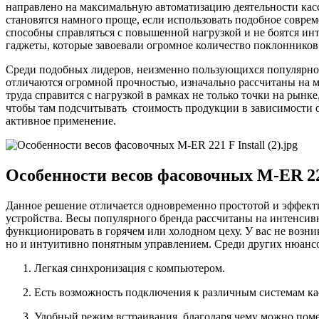
направлено на максимальную автоматизацию деятельности касс
становятся намного проще, если использовать подобное совре
способны справляться с повышенной нагрузкой и не боятся ин
гаджеты, которые завоевали огромное количество поклонников
Среди подобных лидеров, неизменно пользующихся популярнос
отличаются огромной прочностью, изначально рассчитаны на м
труда справится с нагрузкой в рамках не только точки на рынк
чтобы там подсчитывать стоимость продукции в зависимости от
активное применение.
Особенности весов фасовочных M-ER 221
Данное решение отличается одновременно простотой и эффекти
устройства. Весы популярного бренда рассчитаны на интенсив
функционировать в горячем или холодном цеху. У вас не возни
но и интуитивно понятным управлением. Среди других нюанс
Легкая синхронизация с компьютером.
Есть возможность подключения к различным системам ка
Удобный режим встраивания, благодаря чему можно пом