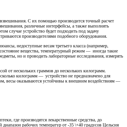
 взвешивания. С их помощью производится точный расчет
звешивания, различные интерфейсы, а также выполнять
том случае устройство будет подходить под задачу
атриваются производителями подобного оборудования.
юансы, недоступные весам третьего класса (например,
состояние вещества, температурный режим — иногда такие
редметы, но и проводить лабораторные исследования, измерять
сой от нескольких граммов до нескольких килограмм.
есколько килограмм — устройство не предназначено для
зом, весы оказываются устойчивы к внешним воздействиям —
еки, где производятся лекарственные средства, до
иапазон рабочих температур от -35 \+40 градусов Цельсия