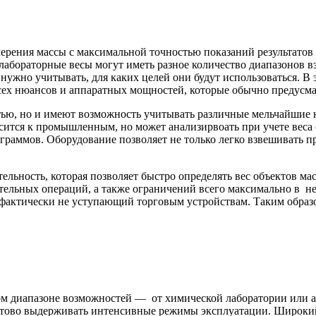
ерения массы с максимальной точностью показаний результатов
абораторные весы могут иметь разное количество диапазонов в
жно учитывать, для каких целей они будут использоваться. В э
всех нюансов и аппаратных мощностей, которые обычно предусм
ью, но и имеют возможность учитывать различные мельчайшие н
тся к промышленным, но может анализирвоать при учете веса 
играммов. Оборудование позволяет не только легко взвешивать п
льность, которая позволяет быстро определять вес объектов мас
тельных операций, а также ограничений всего максимально в н
 фактически не уступающий торговым устройствам. Таким обра
 диапазоне возможностей — от химической лаборатории или апт
ово выдерживать интенсивные режимы эксплуатации. Широкий д