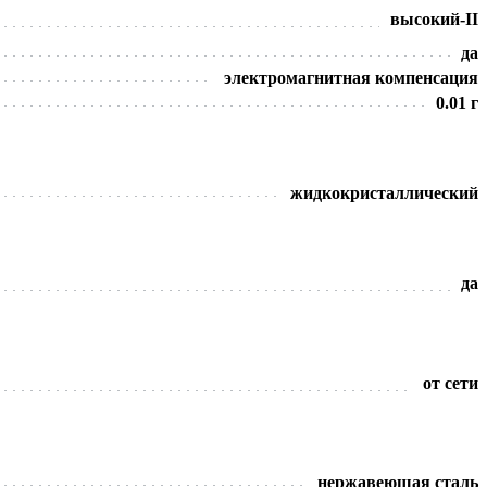
высокий-II
да
электромагнитная компенсация
0.01 г
жидкокристаллический
да
от сети
нержавеющая сталь