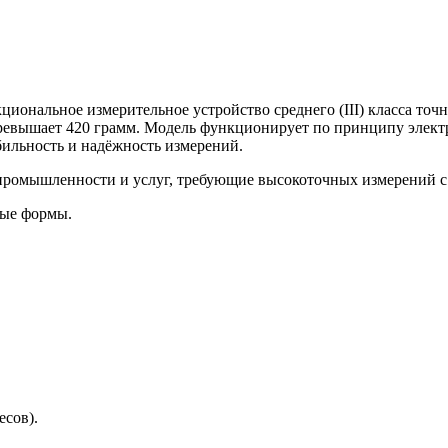
ональное измерительное устройство среднего (III) класса точно
 превышает 420 грамм. Модель функционирует по принципу эле
абильность и надёжность измерений.
 промышленности и услуг, требующие высокоточных измерений
ые формы.
есов).