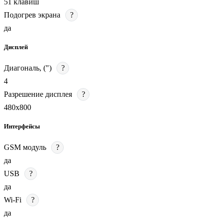
51 клавиш
Подогрев экрана
?
да
Дисплей
Диагональ, (")
?
4
Разрешение дисплея
?
480х800
Интерфейсы
GSM модуль
?
да
USB
?
да
Wi-Fi
?
да