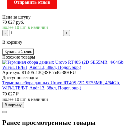
Отправить отзыв
Цена за штуку
70 027 руб.
Более 10 шт. в наличии
-
+
В корзину
Купить в 1 клик
Похожие товары
Артикул: RT40S-13Q3SE554G38HEU
Доступно сегодня
Терминал сбора данных Urovo RT40S (2D SE55MR, 4/64Gb,
WiFi/LTE/BT, Andr.13, 38кл, Подог. экр.)
70 027 ₽
Более 10 шт. в наличии
В корзину
Ранее просмотренные товары