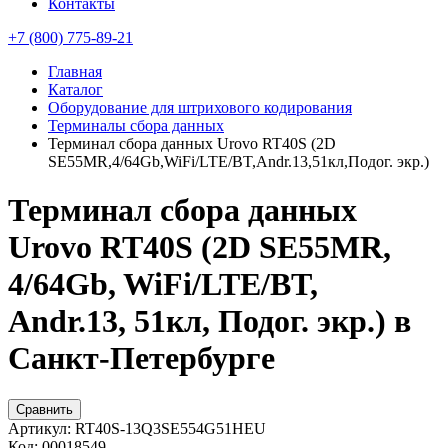
Контакты
+7 (800) 775-89-21
Главная
Каталог
Оборудование для штрихового кодирования
Терминалы сбора данных
Терминал сбора данных Urovo RT40S (2D
SE55MR,4/64Gb,WiFi/LTE/BT,Andr.13,51кл,Подог. экр.)
Терминал сбора данных
Urovo RT40S (2D SE55MR,
4/64Gb, WiFi/LTE/BT,
Andr.13, 51кл, Подог. экр.) в
Санкт-Петербурге
Сравнить
Артикул:
RT40S-13Q3SE554G51HEU
Код:
00018549