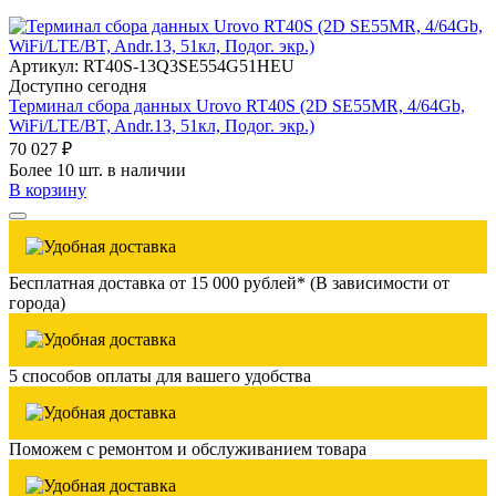
Артикул: RT40S-13Q3SE554G51HEU
Доступно сегодня
Терминал сбора данных Urovo RT40S (2D SE55MR, 4/64Gb,
WiFi/LTE/BT, Andr.13, 51кл, Подог. экр.)
70 027 ₽
Более 10 шт. в наличии
В корзину
Бесплатная доставка от 15 000 рублей* (В зависимости от
города)
5 способов оплаты для вашего удобства
Поможем с ремонтом и обслуживанием товара