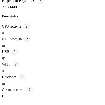
Разрешение дисплея
?
720х1440
Интерфейсы
GPS модуль
?
да
NFC модуль
?
да
USB
?
да
Wi-Fi
?
да
Bluetooth
?
да
Сотовая связь
?
LTE