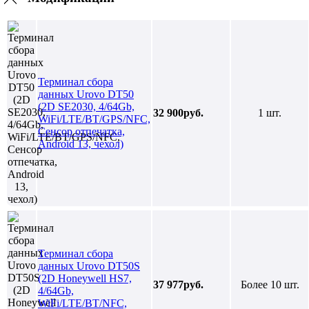
Терминал сбора
данных Urovo DT50
(2D SE2030, 4/64Gb,
32 900руб.
1 шт.
WiFi/LTE/BT/GPS/NFC,
Сенсор отпечатка,
Android 13, чехол)
Терминал сбора
данных Urovo DT50S
(2D Honeywell HS7,
37 977руб.
Более 10 шт.
4/64Gb,
WiFi/LTE/BT/NFC,