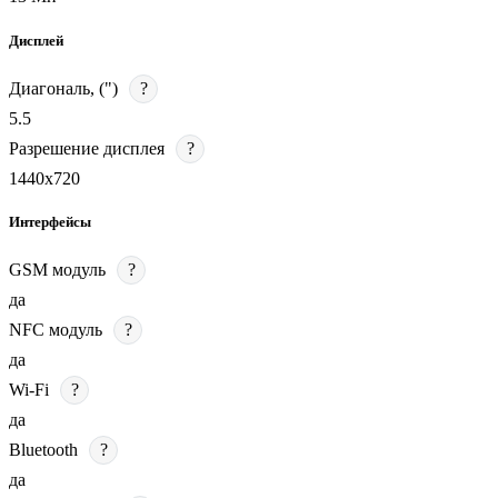
Дисплей
Диагональ, (")
?
5.5
Разрешение дисплея
?
1440х720
Интерфейсы
GSM модуль
?
да
NFC модуль
?
да
Wi-Fi
?
да
Bluetooth
?
да