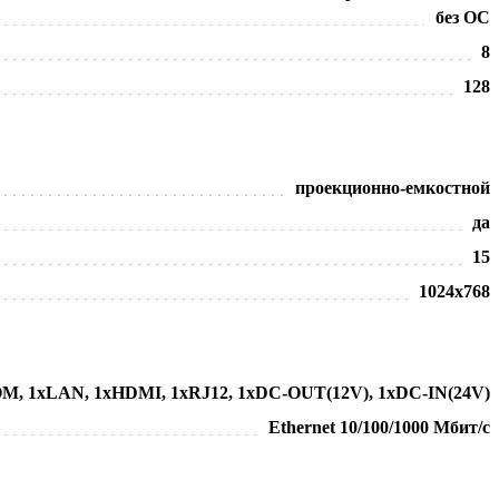
без ОС
8
128
проекционно-емкостной
да
15
1024х768
M, 1xLAN, 1xHDMI, 1xRJ12, 1xDC-OUT(12V), 1xDC-IN(24V)
Ethernet 10/100/1000 Мбит/с