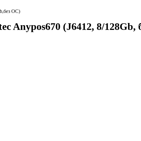
b,без ОС)
c Anypos670 (J6412, 8/128Gb, 