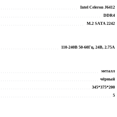
Intel Celeron J6412
DDR4
M.2 SATA 2242
110-240В 50-60Гц, 24В, 2.75А
металл
чёрный
345*375*200
5