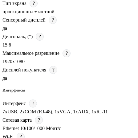
Тип экрана
?
проекционно-емкостной
Сенсорный дисплей
?
да
Диагональ, (")
?
15.6
Максимальное разрешение
?
1920х1080
Дисплей покупателя
?
да
Интерфейсы
Интерфейс
?
7хUSB, 2хCOM (RJ-48), 1хVGA, 1хAUX, 1хRJ-11
Сетевая карта
?
Ethernet 10/100/1000 Мбит/с
Wi-Fi
?