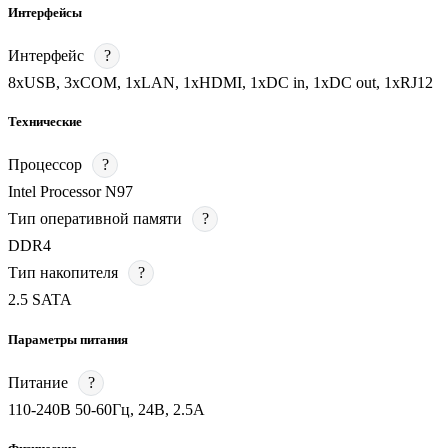
Интерфейсы
Интерфейс
?
8хUSB, 3хCOM, 1хLAN, 1xHDMI, 1хDC in, 1хDC out, 1хRJ12
Технические
Процессор
?
Intel Processor N97
Тип оперативной памяти
?
DDR4
Тип накопителя
?
2.5 SATA
Параметры питания
Питание
?
110-240В 50-60Гц, 24В, 2.5А