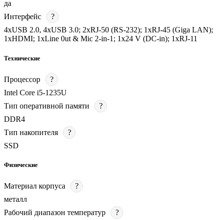
да
Интерфейс
?
4хUSB 2.0, 4хUSB 3.0; 2хRJ-50 (RS-232); 1хRJ-45 (Giga LAN);
1хHDMI; 1хLine 0ut & Mic 2-in-1; 1х24 V (DC-in); 1хRJ-11
Технические
Процессор
?
Intel Core i5-1235U
Тип оперативной памяти
?
DDR4
Тип накопителя
?
SSD
Физические
Материал корпуса
?
металл
Рабочий диапазон температур
?