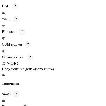
USB
?
да
Wi-Fi
?
да
Bluetooth
?
да
GSM модуль
?
да
Сотовая связь
?
2G/3G/4G
Подключение денежного ящика
да
Технические
54ФЗ
?
да