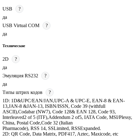
USB
?
да
USB Virtual COM
?
да
Технические
2D
?
да
Эмуляция RS232
?
да
Типы штрих кодов
?
1D: 1D&UPC/EAN/JAN,UPC-A & UPC-E, EAN-8 & EAN-
13,JAN-8 &JAN-13, ISBN/ISSN, Code 39 (withfull
ASCII),Codabar (NW7), Code 128& EAN 128, Code 93,
Interleaved2 of 5 (ITF),Addendum 2 of5, IATA Code, MSI/Plessy,
China, Postal Code,Code 32 (Italian
Pharmacode), RSS 14, SSLimited, RSSExpanded.
2D: QR Code, Data Matrix, PDF417, Aztec, Maxicode, etc