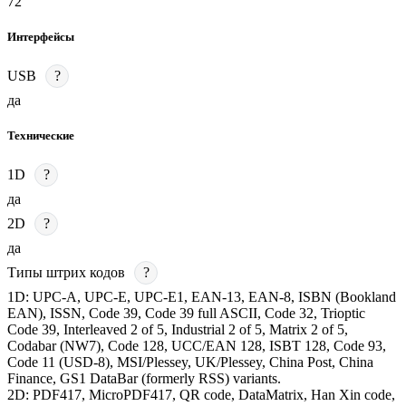
72
Интерфейсы
USB
?
да
Технические
1D
?
да
2D
?
да
Типы штрих кодов
?
1D: UPC-A, UPC-E, UPC-E1, EAN-13, EAN-8, ISBN (Bookland
EAN), ISSN, Code 39, Code 39 full ASCII, Code 32, Trioptic
Code 39, Interleaved 2 of 5, Industrial 2 of 5, Matrix 2 of 5,
Codabar (NW7), Code 128, UCC/EAN 128, ISBT 128, Code 93,
Code 11 (USD-8), MSI/Plessey, UK/Plessey, China Post, China
Finance, GS1 DataBar (formerly RSS) variants.
2D: PDF417, MicroPDF417, QR code, DataMatrix, Han Xin code,