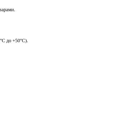
варами.
°С до +50°С).