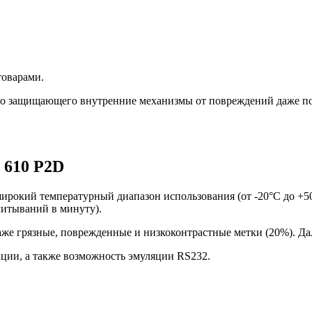
товарами.
жно защищающего внутренние механизмы от повреждений даже п
 610 P2D
рокий температурный диапазон использования (от -20°С до +50
читываний в минуту).
е грязные, поврежденные и низкоконтрастные метки (20%). Даль
ции, а также возможность эмуляции RS232.