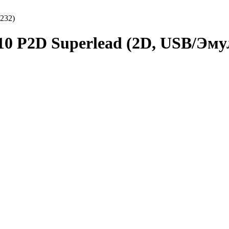
232)
0 P2D Superlead (2D, USB/Эму