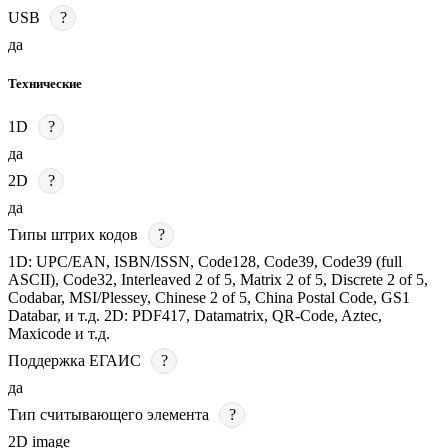
USB
?
да
Технические
1D
?
да
2D
?
да
Типы штрих кодов
?
1D: UPC/EAN, ISBN/ISSN, Code128, Code39, Code39 (full
ASCII), Code32, Interleaved 2 of 5, Matrix 2 of 5, Discrete 2 of 5,
Codabar, MSI/Plessey, Chinese 2 of 5, China Postal Code, GS1
Databar, и т.д. 2D: PDF417, Datamatrix, QR-Code, Aztec,
Maxicode и т.д.
Поддержка ЕГАИС
?
да
Тип считывающего элемента
?
2D image