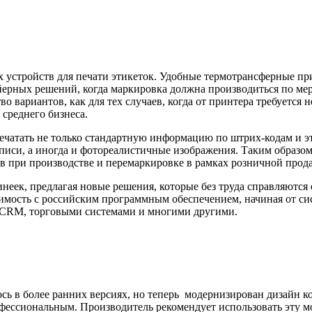
устройств для печати этикеток. Удобные термотрансферные пр
ейерных решений, когда маркировка должна производиться по мер
о вариантов, как для тех случаев, когда от принтера требуется 
среднего бизнеса.
ечатать не только стандартную информацию по штрих-кодам и э
иси, а иногда и фотореалистичные изображения. Таким образом
ров при производстве и перемаркировке в рамках розничной про
еек, предлагая новые решения, которые без труда справляются
имость с российским программным обеспечением, начиная от сис
 CRM, торговыми системами и многими другими.
ь в более ранних версиях, но теперь модернизирован дизайн кор
фессиональным. Производитель рекомендует использовать эту м