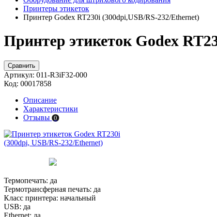
Принтеры этикеток
Принтер Godex RT230i (300dpi,USB/RS-232/Ethernet)
Принтер этикеток Godex RT230
Сравнить
Артикул:
011-R3iF32-000
Код:
00017858
Описание
Характеристики
Отзывы
0
Термопечать:
да
Термотрансферная печать:
да
Класс принтера:
начальный
USB:
да
Ethernet:
да