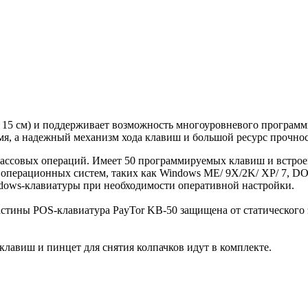
х 15 см) и поддерживает возможность многоуровневого програ
мя, а надежный механизм хода клавиш и большой ресурс прочнос
кассовых операций. Имеет 50 программируемых клавиш и встро
перационных систем, таких как Windows ME/ 9X/2K/ XP/ 7, DOS
dows-клавиатуры при необходимости оперативной настройки.
астины POS-клавиатура PayTor KB-50 защищена от статическог
клавиш и пинцет для снятия колпачков идут в комплекте.