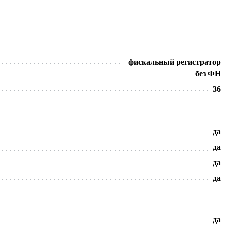
фискальный регистратор
без ФН
36
да
да
да
да
да