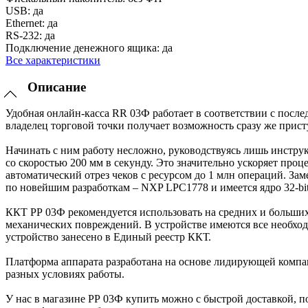
USB:
да
Ethernet:
да
RS-232:
да
Подключение денежного ящика:
да
Все характеристики
Описание
Удобная онлайн-касса RR 03Ф работает в соответствии с пос
владелец торговой точки получает возможность сразу же прист
Начинать с ним работу несложно, руководствуясь лишь инстру
со скоростью 200 мм в секунду. Это значительно ускоряет проц
автоматический отрез чеков с ресурсом до 1 млн операций. За
по новейшим разработкам – NXP LPC1778 и имеется ядро 32-b
ККТ РР 03Ф рекомендуется использовать на средних и больших
механических повреждений. В устройстве имеются все необходи
устройство занесено в Единый реестр ККТ.
Платформа аппарата разработана на основе лидирующей компа
разных условиях работы.
У нас в магазине РР 03Ф купить можно с быстрой доставкой, 