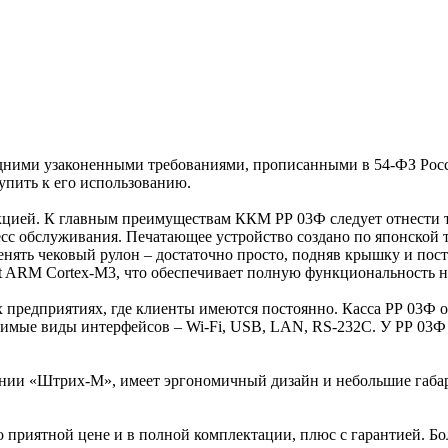
ледними узаконенными требованиями, прописанными в 54-ФЗ Ро
упить к его использованию.
кцией. К главным преимуществам ККМ РР 03Ф следует отнести то,
есс обслуживания. Печатающее устройство создано по японской те
менять чековый рулон – достаточно просто, подняв крышку и пос
it ARM Cortex-M3, что обеспечивает полную функциональность 
 предприятиях, где клиенты имеются постоянно. Касса РР 03Ф 
мые виды интерфейсов – Wi-Fi, USB, LAN, RS-232C. У РР 03Ф це
нии «Штрих-М», имеет эргономичный дизайн и небольшие габари
по приятной цене и в полной комплектации, плюс с гарантией.