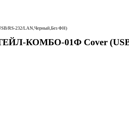
SB/RS-232/LAN,Черный,Без ФН)
ТЕЙЛ-КОМБО-01Ф Cover (USB/