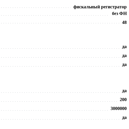
фискальный регистратор
без ФН
48
да
да
да
да
200
3000000
да