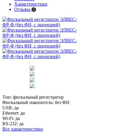
Характеристики
Отзывы
0
Тип:
фискальный регистратор
Фискальный накопитель:
без ФН
USB:
да
Ethernet:
да
Wi-Fi:
да
RS-232:
да
Все характеристики