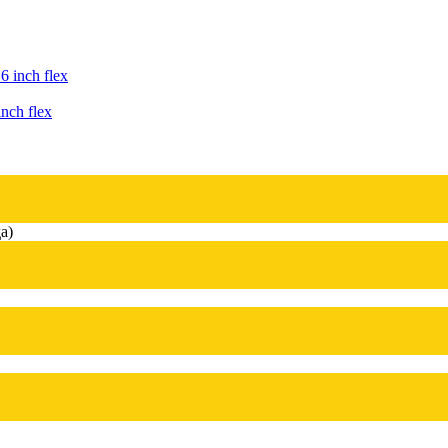
nch flex
а)