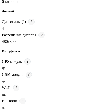
6 клавиш
Дисплей
Диагональ, (")
?
4
Разрешение дисплея
?
480х800
Интерфейсы
GPS модуль
?
да
GSM модуль
?
да
Wi-Fi
?
да
Bluetooth
?
да