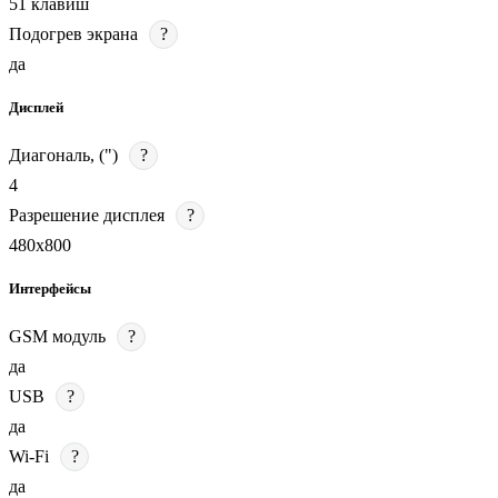
51 клавиш
Подогрев экрана
?
да
Дисплей
Диагональ, (")
?
4
Разрешение дисплея
?
480х800
Интерфейсы
GSM модуль
?
да
USB
?
да
Wi-Fi
?
да