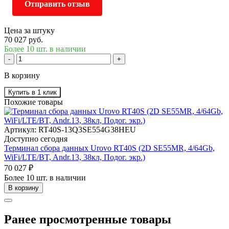
Отправить отзыв
Цена за штуку
70 027 руб.
Более 10 шт. в наличии
-
+
В корзину
Купить в 1 клик
Похожие товары
Артикул: RT40S-13Q3SE554G38HEU
Доступно сегодня
Терминал сбора данных Urovo RT40S (2D SE55MR, 4/64Gb,
WiFi/LTE/BT, Andr.13, 38кл, Подог. экр.)
70 027 ₽
Более 10 шт. в наличии
В корзину
Ранее просмотренные товары