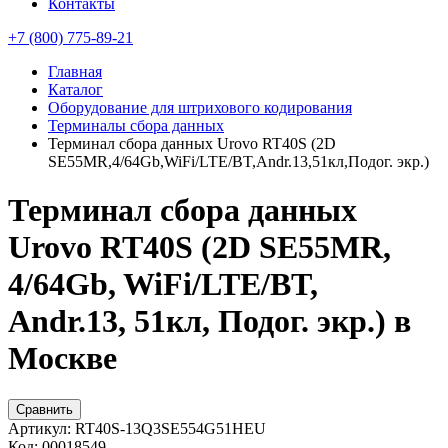
Контакты
+7 (800) 775-89-21
Главная
Каталог
Оборудование для штрихового кодирования
Терминалы сбора данных
Терминал сбора данных Urovo RT40S (2D
SE55MR,4/64Gb,WiFi/LTE/BT,Andr.13,51кл,Подог. экр.)
Терминал сбора данных
Urovo RT40S (2D SE55MR,
4/64Gb, WiFi/LTE/BT,
Andr.13, 51кл, Подог. экр.) в
Москве
Сравнить
Артикул:
RT40S-13Q3SE554G51HEU
Код:
00018549