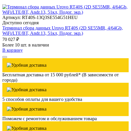
Артикул: RT40S-13Q3SE554G51HEU
Доступно сегодня
Терминал сбора данных Urovo RT40S (2D SE55MR, 4/64Gb,
WiFi/LTE/BT, Andr.13, 51кл, Подог. экр.)
70 027 ₽
Более 10 шт. в наличии
В корзину
Бесплатная доставка от 15 000 рублей* (В зависимости от
города)
5 способов оплаты для вашего удобства
Поможем с ремонтом и обслуживанием товара