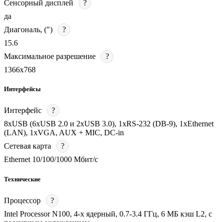
Сенсорный дисплей
?
да
Диагональ, (")
?
15.6
Максимальное разрешение
?
1366x768
Интерфейсы
Интерфейс
?
8хUSB (6хUSB 2.0 и 2хUSB 3.0), 1хRS-232 (DB-9), 1хEthernet
(LAN), 1хVGA, AUX + MIC, DC-in
Сетевая карта
?
Ethernet 10/100/1000 Мбит/с
Технические
Процессор
?
Intel Processor N100, 4-х ядерный, 0.7-3.4 ГГц, 6 МБ кэш L2, с