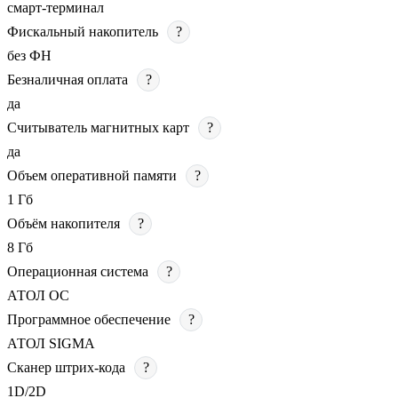
смарт-терминал
Фискальный накопитель
?
без ФН
Безналичная оплата
?
да
Считыватель магнитных карт
?
да
Объем оперативной памяти
?
1 Гб
Объём накопителя
?
8 Гб
Операционная система
?
АТОЛ ОС
Программное обеспечение
?
АТОЛ SIGMA
Сканер штрих-кода
?
1D/2D