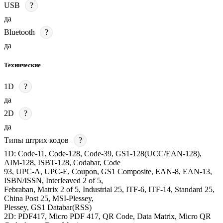
USB
?
да
Bluetooth
?
да
Технические
1D
?
да
2D
?
да
Типы штрих кодов
?
1D: Code-11, Code-128, Code-39, GS1-128(UCC/EAN-128),
AIM-128, ISBT-128, Codabar, Code
93, UPC-A, UPC-E, Coupon, GS1 Composite, EAN-8, EAN-13,
ISBN/ISSN, Interleaved 2 of 5,
Febraban, Matrix 2 of 5, Industrial 25, ITF-6, ITF-14, Standard 25,
China Post 25, MSI-Plessey,
Plessey, GS1 Databar(RSS)
2D: PDF417, Micro PDF 417, QR Code, Data Matrix, Micro QR