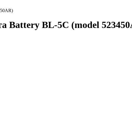
450AR)
а Battery BL-5C (model 523450