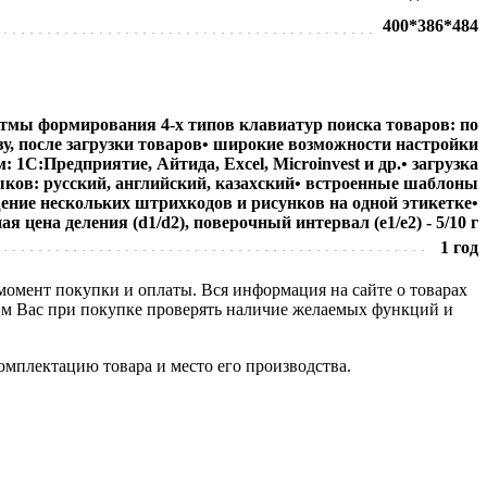
400*386*484
тмы формирования 4-х типов клавиатур поиска товаров: по
азу, после загрузки товаров• широкие возможности настройки
1С:Предприятие, Айтида, Excel, Microinvest и др.• загрузка
зыков: русский, английский, казахский• встроенные шаблоны
ение нескольких штрихкодов и рисунков на одной этикетке•
цена деления (d1/d2), поверочный интервал (е1/е2) - 5/10 г
1 год
 момент покупки и оплаты. Вся информация на сайте о товарах
сим Вас при покупке проверять наличие желаемых функций и
омплектацию товара и место его производства.