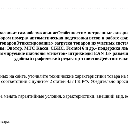
фасовка• самообслуживаниеОсобенности:• встроенные алгори
абором номера• автоматическая подготовка весов к работе ср
варовЭтикетирование:• загрузка товаров из учетных систем: 
мм: Эвотор, МТС Касса, СБИС, Frontol 6 и др.• поддержка я
ограммируемые шаблоны этикеток• штрихкоды EAN 13• размещ
удобный графический редактор этикетокДействительная 
нных на сайте, уточняйте технические характеристики товара на
в соответствии с пунктом 2 статьи 437 ГК РФ. Убедительно про
ра менять гарантийные условия, характеристики, внешний вид, к
вара.