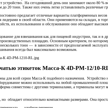
едит устройство. На сегодняшний день они занимают около 80 %
м до 20 тонн. Также них очень легко устанавливать различные г
о постоянно предлагает отличные варианты платформенных весо
 лидерами в своей области. Они применяются на складах, в тор
ств, их использовании и обслуживании они обладают высоким 
ование для взвешивания как для пищевой индустрии, так и в дру
а производственных площадях. Основным критерием, по котором
ь нескольких тонн — в зависимости от предполагаемой эксплуа
вешивания всегда был максимально возможным.
ечатью этикеток Масса-К 4D-PM-12/10-R
рны для всей серии Масса-К подобного назначения. Устройство
 оборудование можно использовать на любой промышленной площа
тформа совместима с другими терминалами, а терминалы могут 
, но обладает относительно компактными размерами. Она прост
 терминала — удобное решение.