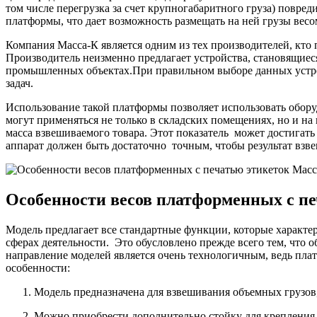
том числе перегрузка за счет крупногабаритного груза) повр
платформы, что дает возможность размещать на ней грузы весо
Компания Масса-К является одним из тех производителей, кт
Производитель неизменно предлагает устройства, становящиеся
промышленных объектах.При правильном выборе данных устрой
задач.
Использование такой платформы позволяет использовать оборуд
могут применяться не только в складских помещениях, но и н
масса взвешиваемого товара. Этот показатель может достигат
аппарат должен быть достаточно точным, чтобы результат вз
Особенности весов платформенных с п
Модель предлагает все стандартные функции, которые характе
сферах деятельности. Это обусловлено прежде всего тем, что
направление моделей является очень технологичным, ведь пла
особенности:
Модель предназначена для взвешивания объемных грузов
Можно приобрести дополнительно стойку для крепления