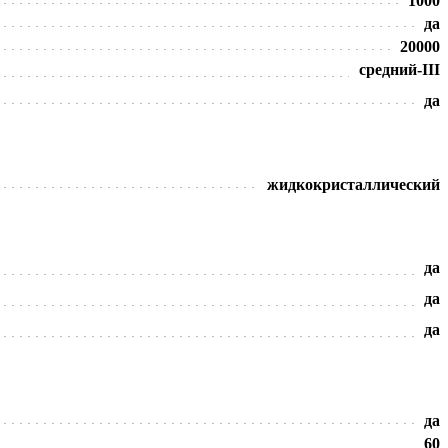
1000
да
20000
средний-III
да
жидкокристаллический
да
да
да
да
60