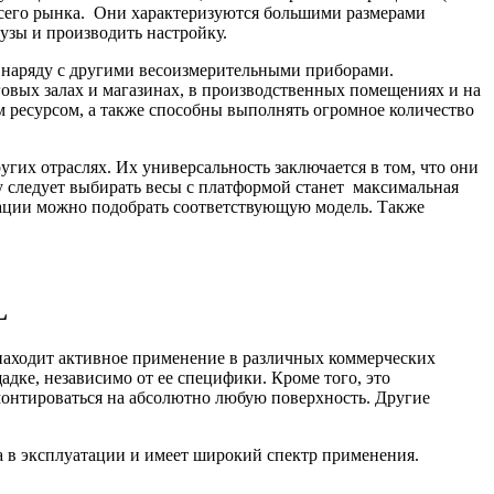
 всего рынка. Они характеризуются большими размерами
рузы и производить настройку.
в наряду с другими весоизмерительными приборами.
говых залах и магазинах, в производственных помещениях и на
ресурсом, а также способны выполнять огромное количество
гих отраслях. Их универсальность заключается в том, что они
у следует выбирать весы с платформой станет максимальная
тации можно подобрать соответствующую модель. Также
L
 находит активное применение в различных коммерческих
дке, независимо от ее специфики. Кроме того, это
монтироваться на абсолютно любую поверхность. Другие
а в эксплуатации и имеет широкий спектр применения.