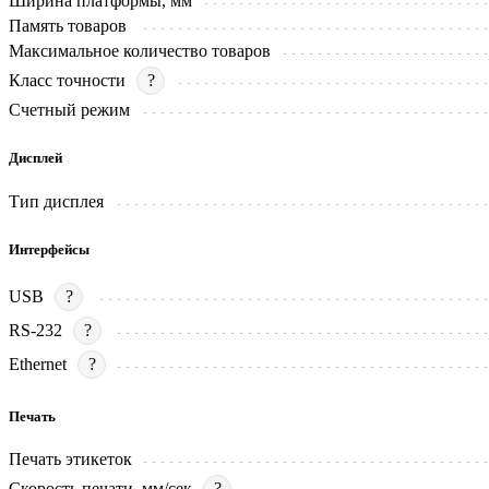
Ширина платформы, мм
Память товаров
Максимальное количество товаров
Класс точности
?
Счетный режим
Дисплей
Тип дисплея
Интерфейсы
USB
?
RS-232
?
Ethernet
?
Печать
Печать этикеток
Скорость печати, мм/сек
?