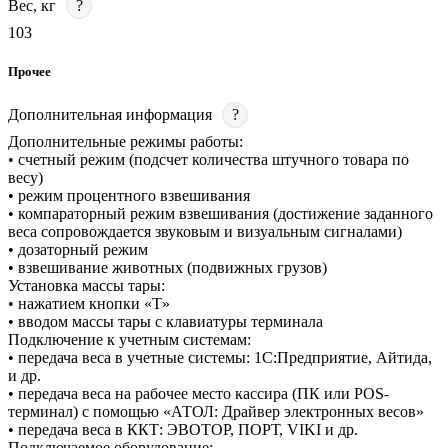
Вес, кг
?
103
Прочее
Дополнительная информация
?
Дополнительные режимы работы:
• счетный режим (подсчет количества штучного товара по
весу)
• режим процентного взвешивания
• компараторный режим взвешивания (достижение заданного
веса сопровождается звуковым и визуальным сигналами)
• дозаторный режим
• взвешивание животных (подвижных грузов)
Установка массы тары:
• нажатием кнопки «T»
• вводом массы тары с клавиатуры терминала
Подключение к учетным системам:
• передача веса в учетные системы: 1С:Предприятие, Айтида,
и др.
• передача веса на рабочее место кассира (ПК или POS-
терминал) с помощью «АТОЛ: Драйвер электронных весов»
• передача веса в ККТ: ЭВОТОР, ПОРТ, VIKI и др.
Подключаемое оборудование: