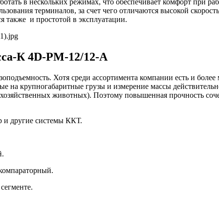
отать в нескольких режимах, что обеспечивает комфорт при ра
зования терминалов, за счет чего отличаются высокой скорост
я также и простотой в эксплуатации.
са-К 4D-PM-12/12-A
оподъемность. Хотя среди ассортимента компании есть и более
 на крупногабаритные грузы и измерение массы действительно
кохозяйственных животных). Поэтому повышенная прочность соч
 и другие системы ККТ.
й.
 компараторный.
 сегменте.