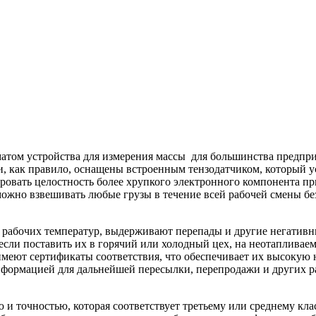
том устройства для измерения массы для большинства предприя
а и, как правило, оснащены встроенным тензодатчиком, который 
ровать целостность более хрупкого электронного компонента п
жно взвешивать любые грузы в течение всей рабочей смены без
рабочих температур, выдерживают перепады и другие негативн
сли поставить их в горячий или холодный цех, на неотапливаемы
имеют сертификаты соответствия, что обеспечивает их высокую н
нформацией для дальнейшей пересылки, перепродажи и других 
и точностью, которая соответствует третьему или среднему кла