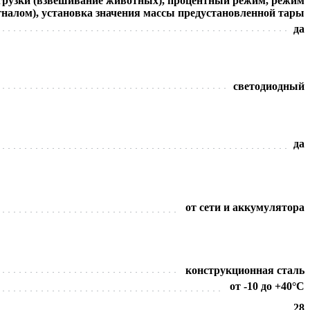
агрузки (взвешивание животных), процентный режим, режим
гналом), установка значения массы предустановленной тары
да
светодиодный
да
от сети и аккумулятора
конструкционная сталь
от -10 до +40°C
28