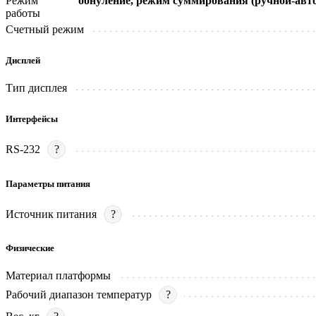
Режим
обнуление, режим суммирования (ручной-авт
работы
Счетный режим
Дисплей
Тип дисплея
Интерфейсы
RS-232
?
Параметры питания
Источник питания
?
Физические
Материал платформы
Рабочий диапазон температур
?