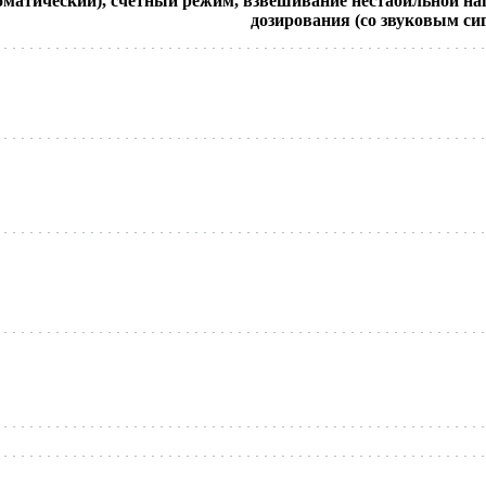
оматический), счетный режим, взвешивание нестабильной н
дозирования (со звуковым си