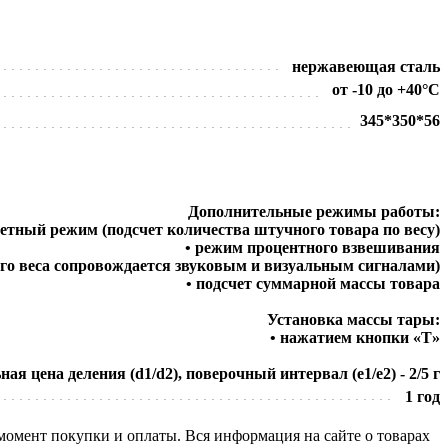
нержавеющая сталь
от -10 до +40°C
345*350*56
Дополнительные режимы работы:
четный режим (подсчет количества штучного товара по весу)
• режим процентного взвешивания
го веса сопровождается звуковым и визуальным сигналами)
• подсчет суммарной массы товара
Установка массы тары:
• нажатием кнопки «T»
ая цена деления (d1/d2), поверочный интервал (е1/е2) - 2/5 г
1 год
 момент покупки и оплаты. Вся информация на сайте о товарах