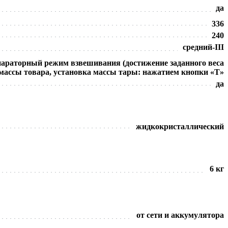
да
336
240
средний-III
параторный режим взвешивания (достижение заданного веса
массы товара, установка массы тары: нажатием кнопки «T»
да
жидкокристаллический
6 кг
от сети и аккумулятора