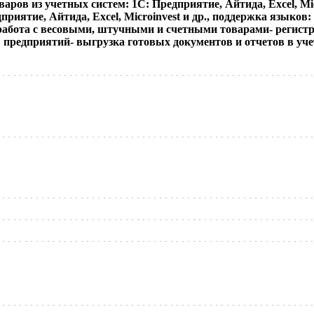
аров из учетных систем: 1С: Предприятие, Айтида, Excel, Mic
риятие, Айтида, Excel, Microinvest и др., поддержка языков:
работа с весовыми, штучными и счетными товарами- регистр
предприятий- выгрузка готовых документов и отчетов в учет