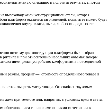
есоизмерительную операцию и получить результат, а потом
 из высоконадежной конструкционной стали, которая
сли платформа оказалась загрязненной, помыть ее можно будет
оникновения внутрь влаги, пыли, любых инородных тел.
именно поэтому для конструкции платформы был выбран
ы в ритейле и при относительно небольших объемах замеры
ехнологиями, делая устройство комфортным в повседневной
етный режим, процент — стоимость определенного товара в
но четко отмерить массу товара. Он снабжен звуковым
 даже при темноте или, напротив, в условиях яркого света.
ным оборудованием с широкими опциями интеграции в