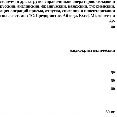
roinvest и др., загрузка справочников операторов, складов и
 русский, английский, французский, казахский, туркменский,
ация операций приема, отпуска, списания и инвентаризации
ные системы: 1С:Предприятие, Айтида, Excel, Microinvest и
др.
да
жидкокристаллический
да
да
да
60 кг