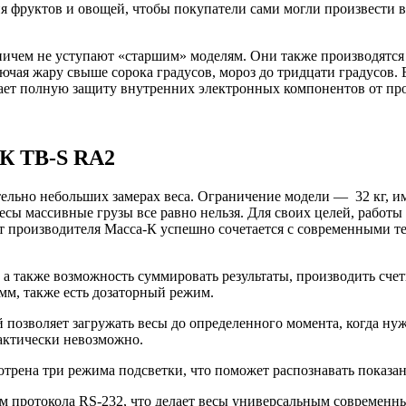
 фруктов и овощей, чтобы покупатели сами могли произвести в
ничем не уступают «старшим» моделям. Они также производятся
ая жару свыше сорока градусов, мороз до тридцати градусов. Е
ает полную защиту внутренних электронных компонентов от пр
К TB-S RА2
тельно небольших замерах веса. Ограничение модели — 32 кг, 
есы массивные грузы все равно нельзя. Для своих целей, работ
т производителя Масса-К успешно сочетается с современными т
 а также возможность суммировать результаты, производить сч
мм, также есть дозаторный режим.
позволяет загружать весы до определенного момента, когда нуж
актически невозможно.
рена три режима подсветки, что поможет распознавать показания
м протокола RS-232, что делает весы универсальным современ